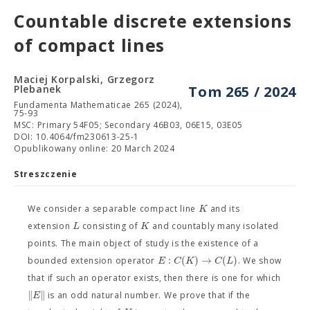
Countable discrete extensions
of compact lines
Maciej Korpalski, Grzegorz
Plebanek
Tom 265 / 2024
Fundamenta Mathematicae 265 (2024),
75-93
MSC: Primary 54F05; Secondary 46B03, 06E15, 03E05
DOI: 10.4064/fm230613-25-1
Opublikowany online: 20 March 2024
Streszczenie
K
We consider a separable compact line
and its
L
K
extension
consisting of
and countably many isolated
points. The main object of study is the existence of a
:
(
)
→
(
)
E
C
K
C
L
bounded extension operator
. We show
that if such an operator exists, then there is one for which
∥
∥
E
is an odd natural number. We prove that if the