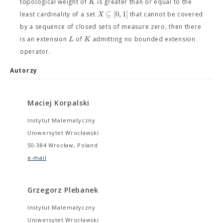
K
topological weight of
is greater than or equal to the
⊆
[
0
,
1
]
X
least cardinality of a set
that cannot be covered
by a sequence of closed sets of measure zero, then there
L
K
is an extension
of
admitting no bounded extension
operator.
Autorzy
Maciej Korpalski
Instytut Matematyczny
Uniwersytet Wrocławski
50-384 Wrocław, Poland
e-mail
Grzegorz Plebanek
Instytut Matematyczny
Uniwersytet Wrocławski