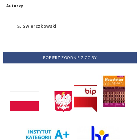
Autorzy
S. Świerczkowski
POBIERZ ZGODNIE Z CC-BY