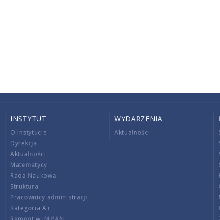
INSTYTUT
WYDARZENIA
O Instytucie
Aktualności
Dyrekcja
Aktualności
Matematycy
Rada Naukowa
Struktura
Pracownicy administracji
Kategoria A+
Remont w IM PAN