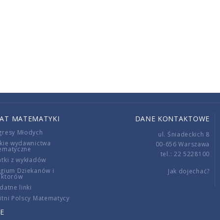
IAT MATEMATYKI
DANE KONTAKTOWE
gresy Młodych
ul. Śniadeckich 8
kie wydawnictwa
00-656 Warszawa
ematyczne
tel.: 22 5228100
tki z wykładów
gium Dziekanów i
Jak dojechać?
ektorów
datne linki
tni Polscy Matematycy
E