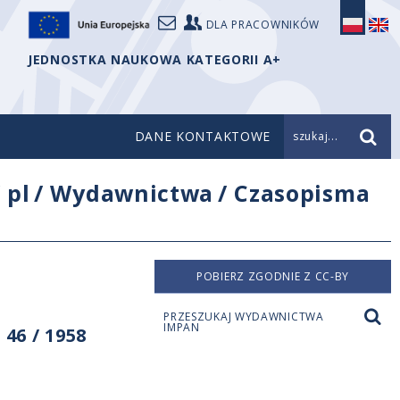
DLA PRACOWNIKÓW
JEDNOSTKA NAUKOWA KATEGORII A+
DANE KONTAKTOWE
szukaj...
/
pl
/
Wydawnictwa
/
Czasopisma
POBIERZ ZGODNIE Z CC-BY
PRZESZUKAJ WYDAWNICTWA
IMPAN
46 / 1958