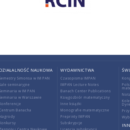
DZIAŁALNOŚĆ NAUKOWA
WYDAWNICTWA
ŚW
Semestry Simonsa w IM PAN
Czasopisma IMPAN
Kon
Sale seminaryjne
IMPAN Lecture Notes
Pols
mat
Seminaria w IM PAN
Banach Center Publications
Nota
Seminaria w Warszawie
Księgozbiór matematyczny
Kole
Konferencje
Inne książki
Dyr
Centrum Banacha
Monografie matematyczne
Przy
Nagrody
Preprinty IMPAN
Wybi
Konkursy
Subskrypcje
INN
Zespoły i Centra Naukowe
Licencja subskrypcji