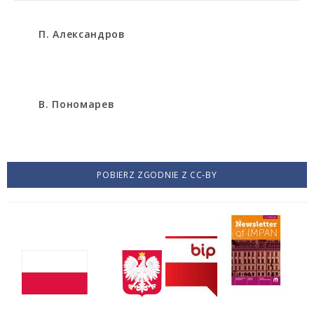
П. Александров
В. Пoномapeв
POBIERZ ZGODNIE Z CC-BY