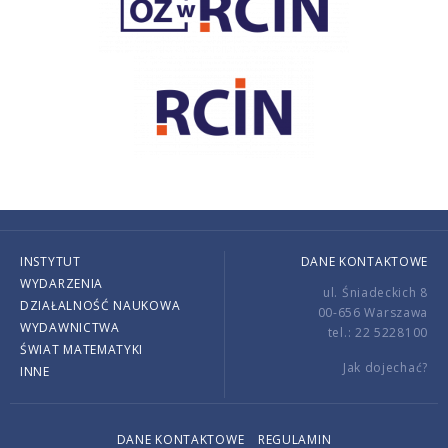
INSTYTUT
DANE KONTAKTOWE
WYDARZENIA
ul. Śniadeckich 8
DZIAŁALNOŚĆ NAUKOWA
00-656 Warszawa
WYDAWNICTWA
tel.: 22 5228100
ŚWIAT MATEMATYKI
Jak dojechać?
INNE
DANE KONTAKTOWE
REGULAMIN