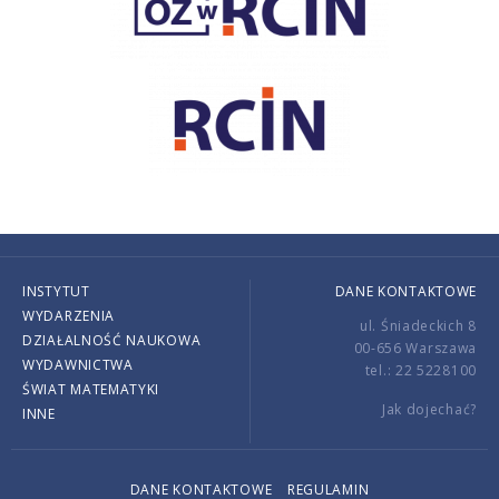
INSTYTUT
DANE KONTAKTOWE
WYDARZENIA
ul. Śniadeckich 8
DZIAŁALNOŚĆ NAUKOWA
00-656 Warszawa
WYDAWNICTWA
tel.: 22 5228100
ŚWIAT MATEMATYKI
Jak dojechać?
INNE
DANE KONTAKTOWE
REGULAMIN