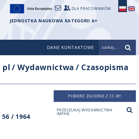
DLA PRACOWNIKÓW
JEDNOSTKA NAUKOWA KATEGORII A+
DANE KONTAKTOWE
szukaj...
/
pl
/
Wydawnictwa
/
Czasopisma
POBIERZ ZGODNIE Z CC-BY
PRZESZUKAJ WYDAWNICTWA
IMPAN
56 / 1964