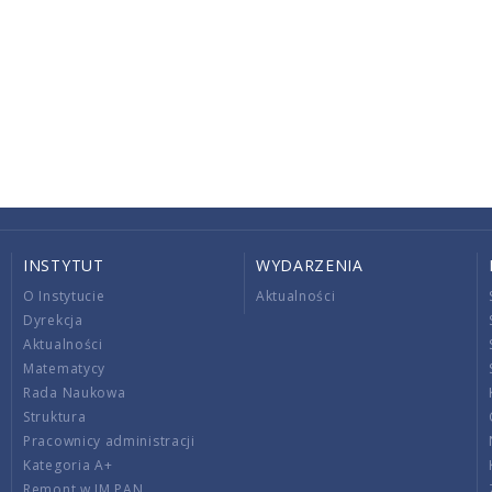
INSTYTUT
WYDARZENIA
O Instytucie
Aktualności
Dyrekcja
Aktualności
Matematycy
Rada Naukowa
Struktura
Pracownicy administracji
Kategoria A+
Remont w IM PAN