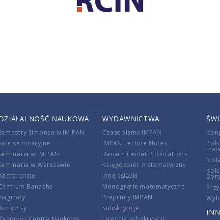
DZIAŁALNOŚĆ NAUKOWA
WYDAWNICTWA
ŚW
Semestry Simonsa w IM PAN
Czasopisma IMPAN
Kon
Sale seminaryjne
IMPAN Lecture Notes
Pols
mat
Seminaria w IM PAN
Banach Center Publications
Nota
Seminaria w Warszawie
Księgozbiór matematyczny
Kole
Konferencje
Inne książki
Dyr
Centrum Banacha
Monografie matematyczne
Przy
Nagrody
Preprinty IMPAN
Wybi
Konkursy
Subskrypcje
INN
Zespoły i Centra Naukowe
Licencja subskrypcji