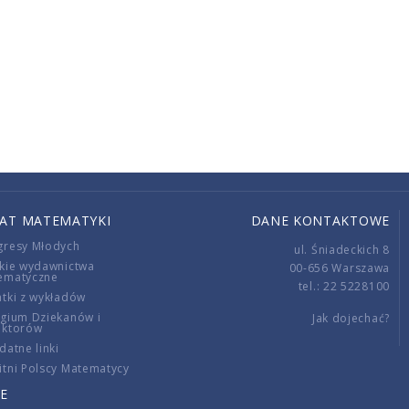
IAT MATEMATYKI
DANE KONTAKTOWE
gresy Młodych
ul. Śniadeckich 8
kie wydawnictwa
00-656 Warszawa
ematyczne
tel.: 22 5228100
tki z wykładów
gium Dziekanów i
Jak dojechać?
ektorów
datne linki
tni Polscy Matematycy
E