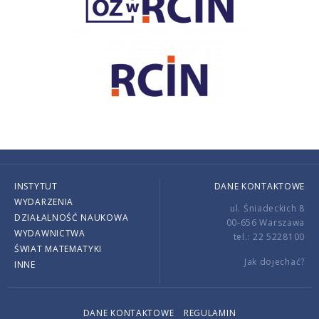
INSTYTUT
DANE KONTAKTOWE
WYDARZENIA
ul. Śniadeckich 8
DZIAŁALNOŚĆ NAUKOWA
00-656 Warszawa
WYDAWNICTWA
tel.: 22 5228100
ŚWIAT MATEMATYKI
Jak dojechać?
INNE
DANE KONTAKTOWE
REGULAMIN