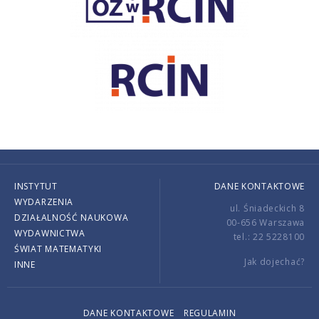
INSTYTUT
DANE KONTAKTOWE
WYDARZENIA
ul. Śniadeckich 8
DZIAŁALNOŚĆ NAUKOWA
00-656 Warszawa
WYDAWNICTWA
tel.: 22 5228100
ŚWIAT MATEMATYKI
Jak dojechać?
INNE
DANE KONTAKTOWE
REGULAMIN