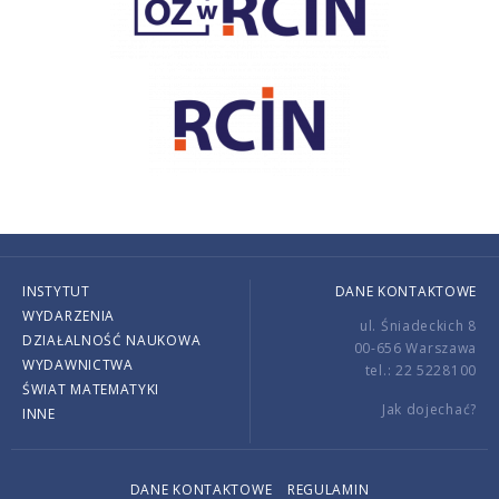
INSTYTUT
DANE KONTAKTOWE
WYDARZENIA
ul. Śniadeckich 8
DZIAŁALNOŚĆ NAUKOWA
00-656 Warszawa
WYDAWNICTWA
tel.: 22 5228100
ŚWIAT MATEMATYKI
Jak dojechać?
INNE
DANE KONTAKTOWE
REGULAMIN