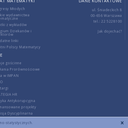
IAT MATEMATYKI
DANE KONTAKTOWE
gresy Młodych
ul. Śniadeckich 8
kie wydawnictwa
00-656 Warszawa
ematyczne
tel.: 22 5228100
tki z wykładów
gium Dziekanów i
Jak dojechać?
ektorów
datne linki
tni Polscy Matematycy
E
je gościnne
ałania Prorównościowe
ca w IMPAN
DO
targi
ATEGIA HR
tyka Antykorupcyjna
inansowane projekty
sja Dyscyplinarna
rmator
zno-statystycznych.
szenie opłat