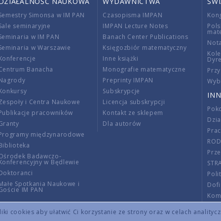
DZIAŁALNOŚĆ NAUKOWA
WYDAWNICTWA
ŚW
Semestry Simonsa w IM PAN
Czasopisma IMPAN
Kon
Sale seminaryjne
IMPAN Lecture Notes
Pols
mat
Seminaria w IM PAN
Banach Center Publications
Nota
Seminaria w Warszawie
Księgozbiór matematyczny
Kole
Konferencje
Inne książki
Dyr
Centrum Banacha
Monografie matematyczne
Przy
Nagrody
Preprinty IMPAN
Wybi
Konkursy
Subskrypcje
INN
Zespoły i Centra Naukowe
Licencja subskrypcji
Poko
Publikacje pracowników
Kontakt ze sklepem
Dzi
Granty
Dla autorów
Pra
Programy międzynarodowe
RO
Biblioteka
Prze
Ośrodek Badawczo-
Konferencyjny w Będlewie
STR
Doktoranci
Poli
Małe Spotkania Naukowe i
Dof
Goście IM PAN
Komi
Info
ki cookies aby ułatwić Ci korzystanie ze strony oraz w celach analityc
Wno