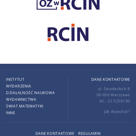
INSTYTUT
DANE KONTAKTOWE
WYDARZENIA
ul. Śniadeckich 8
DZIAŁALNOŚĆ NAUKOWA
00-656 Warszawa
WYDAWNICTWA
tel.: 22 5228100
ŚWIAT MATEMATYKI
Jak dojechać?
INNE
DANE KONTAKTOWE
REGULAMIN