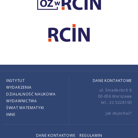
INSTYTUT
DANE KONTAKTOWE
WYDARZENIA
ul. Śniadeckich 8
DZIAŁALNOŚĆ NAUKOWA
00-656 Warszawa
WYDAWNICTWA
tel.: 22 5228100
ŚWIAT MATEMATYKI
Jak dojechać?
INNE
DANE KONTAKTOWE
REGULAMIN