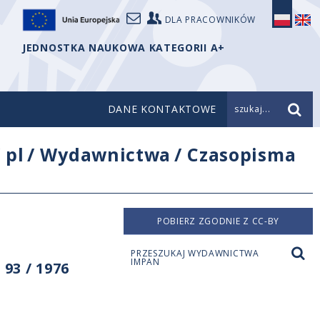
DLA PRACOWNIKÓW
JEDNOSTKA NAUKOWA KATEGORII A+
DANE KONTAKTOWE
szukaj...
/
pl
/
Wydawnictwa
/
Czasopisma
POBIERZ ZGODNIE Z CC-BY
PRZESZUKAJ WYDAWNICTWA
IMPAN
93 / 1976