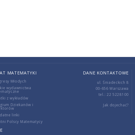
IAT MATEMATYKI
DANE KONTAKTOWE
gresy Młodych
ul. Śniadeckich 8
kie wydawnictwa
00-656 Warszawa
ematyczne
tel.: 22 5228100
tki z wykładów
gium Dziekanów i
Jak dojechać?
ektorów
datne linki
tni Polscy Matematycy
E