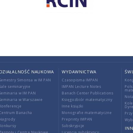
DZIAŁALNOŚĆ NAUKOWA
WYDAWNICTWA
ŚW
Semestry Simonsa w IM PAN
Czasopisma IMPAN
Kon
Sale seminaryjne
IMPAN Lecture Notes
Pols
mat
Seminaria w IM PAN
Banach Center Publications
Nota
Seminaria w Warszawie
Księgozbiór matematyczny
Kole
Konferencje
Inne książki
Dyr
Centrum Banacha
Monografie matematyczne
Przy
Nagrody
Preprinty IMPAN
Wybi
Konkursy
Subskrypcje
INN
Zespoły i Centra Naukowe
Licencja subskrypcji