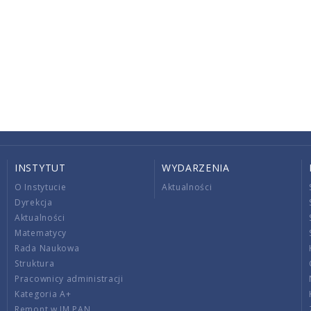
INSTYTUT
WYDARZENIA
O Instytucie
Aktualności
Dyrekcja
Aktualności
Matematycy
Rada Naukowa
Struktura
Pracownicy administracji
Kategoria A+
Remont w IM PAN