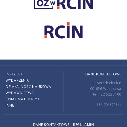
INSTYTUT
DANE KONTAKTOWE
WYDARZENIA
ul. Śniadeckich 8
DZIAŁALNOŚĆ NAUKOWA
00-656 Warszawa
WYDAWNICTWA
tel.: 22 5228100
ŚWIAT MATEMATYKI
Jak dojechać?
INNE
DANE KONTAKTOWE
REGULAMIN