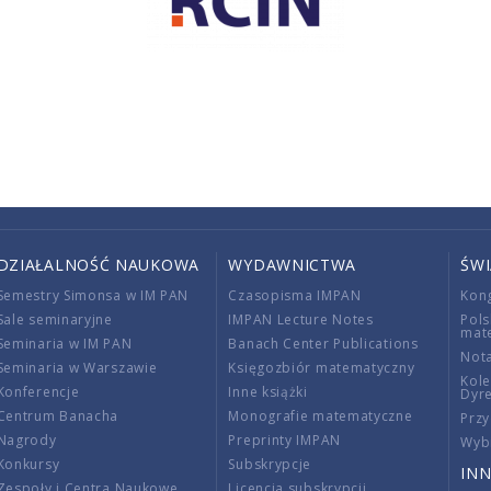
DZIAŁALNOŚĆ NAUKOWA
WYDAWNICTWA
ŚW
Semestry Simonsa w IM PAN
Czasopisma IMPAN
Kon
Sale seminaryjne
IMPAN Lecture Notes
Pols
mat
Seminaria w IM PAN
Banach Center Publications
Nota
Seminaria w Warszawie
Księgozbiór matematyczny
Kole
Konferencje
Inne książki
Dyr
Centrum Banacha
Monografie matematyczne
Przy
Nagrody
Preprinty IMPAN
Wybi
Konkursy
Subskrypcje
INN
Zespoły i Centra Naukowe
Licencja subskrypcji