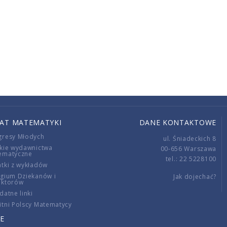
IAT MATEMATYKI
DANE KONTAKTOWE
gresy Młodych
ul. Śniadeckich 8
kie wydawnictwa
00-656 Warszawa
ematyczne
tel.: 22 5228100
tki z wykładów
gium Dziekanów i
Jak dojechać?
ektorów
datne linki
tni Polscy Matematycy
E