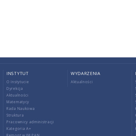
INSTYTUT
WYDARZENIA
O Instytucie
Aktualności
Dyrekcja
Aktualności
Matematycy
Rada Naukowa
Struktura
Pracownicy administracji
Kategoria A+
Remont w IM PAN