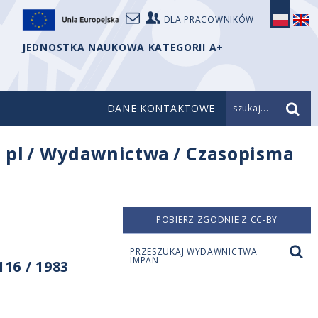
DLA PRACOWNIKÓW
JEDNOSTKA NAUKOWA KATEGORII A+
DANE KONTAKTOWE
szukaj...
/
pl
/
Wydawnictwa
/
Czasopisma
POBIERZ ZGODNIE Z CC-BY
PRZESZUKAJ WYDAWNICTWA
IMPAN
16 / 1983