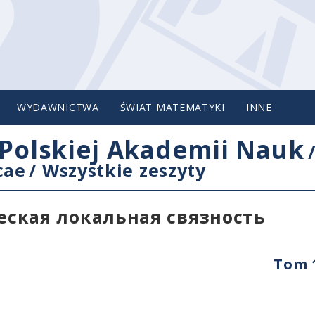
WYDAWNICTWA
ŚWIAT MATEMATYKI
INNE
Polskiej Akademii Nauk
cae
/
Wszystkie zeszyty
ская локальная связность
Tom 1