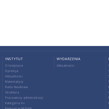
INSTYTUT
WYDARZENIA
O Instytucie
Aktualności
Dyrekcja
Aktualności
Matematycy
Rada Naukowa
Struktura
Pracownicy administracji
Kategoria A+
Remont w IM PAN