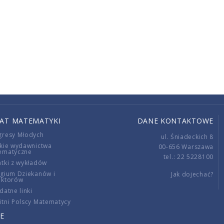
IAT MATEMATYKI
DANE KONTAKTOWE
gresy Młodych
ul. Śniadeckich 8
kie wydawnictwa
00-656 Warszawa
ematyczne
tel.: 22 5228100
tki z wykładów
gium Dziekanów i
Jak dojechać?
ektorów
datne linki
tni Polscy Matematycy
E