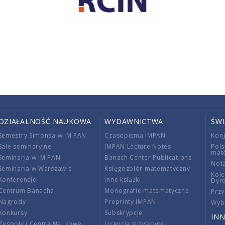
DZIAŁALNOŚĆ NAUKOWA
WYDAWNICTWA
ŚW
Semestry Simonsa w IM PAN
Czasopisma IMPAN
Kon
Sale seminaryjne
IMPAN Lecture Notes
Pols
mat
Seminaria w IM PAN
Banach Center Publications
Nota
Seminaria w Warszawie
Księgozbiór matematyczny
Kole
Konferencje
Inne książki
Dyr
Centrum Banacha
Monografie matematyczne
Przy
Nagrody
Preprinty IMPAN
Wybi
Konkursy
Subskrypcje
INN
Zespoły i Centra Naukowe
Licencja subskrypcji