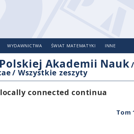
WYDAWNICTWA
ŚWIAT MATEMATYKI
INNE
Polskiej Akademii Nauk
cae
/
Wszystkie zeszyty
t locally connected continua
Tom 1