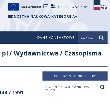
DLA PRACOWNIKÓW
JEDNOSTKA NAUKOWA KATEGORII A+
DANE KONTAKTOWE
szukaj...
/
pl
/
Wydawnictwa
/
Czasopisma
POBIERZ ZGODNIE Z CC-BY
PRZESZUKAJ WYDAWNICTWA
IMPAN
39 / 1991