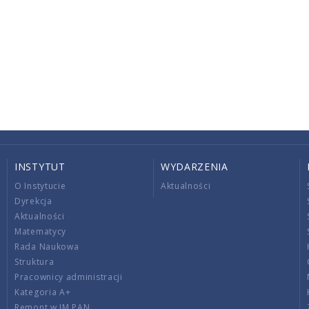
INSTYTUT
WYDARZENIA
O Instytucie
Aktualności
Dyrekcja
Aktualności
Matematycy
Rada Naukowa
Struktura
Pracownicy administracji
Kategoria A+
Remont w IM PAN