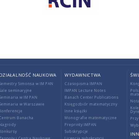
DZIAŁALNOŚĆ NAUKOWA
WYDAWNICTWA
ŚW
Semestry Simonsa w IM PAN
Czasopisma IMPAN
Kon
Sale seminaryjne
IMPAN Lecture Notes
Pols
mat
Seminaria w IM PAN
Banach Center Publications
Nota
Seminaria w Warszawie
Księgozbiór matematyczny
Kole
Konferencje
Inne książki
Dyr
Centrum Banacha
Monografie matematyczne
Przy
Nagrody
Preprinty IMPAN
Wybi
Konkursy
Subskrypcje
INN
Zespoły i Centra Naukowe
Licencja subskrypcji