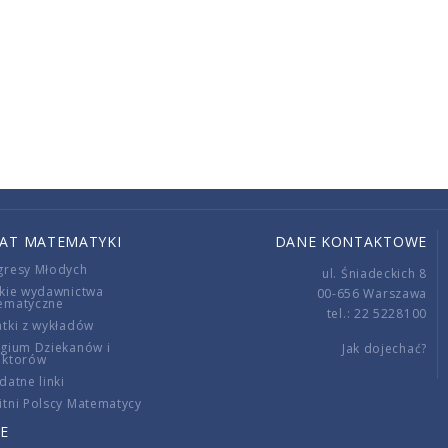
IAT MATEMATYKI
DANE KONTAKTOWE
gresy Młodych
ul. Śniadeckich 8
kie wydawnictwa
00-656 Warszawa
ematyczne
tel.: 22 5228100
tki z wykładów
gium Dziekanów i
Jak dojechać?
ektorów
datne linki
tni Polscy Matematycy
E