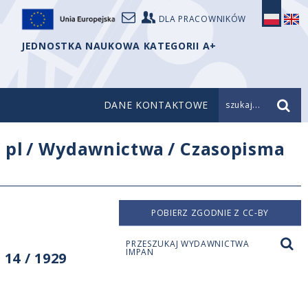
DLA PRACOWNIKÓW
JEDNOSTKA NAUKOWA KATEGORII A+
DANE KONTAKTOWE
szukaj...
/
pl
/
Wydawnictwa
/
Czasopisma
POBIERZ ZGODNIE Z CC-BY
PRZESZUKAJ WYDAWNICTWA
IMPAN
14 / 1929