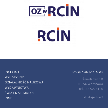
INSTYTUT
DANE KONTAKTOWE
WYDARZENIA
ul. Śniadeckich 8
DZIAŁALNOŚĆ NAUKOWA
00-656 Warszawa
WYDAWNICTWA
tel.: 22 5228100
ŚWIAT MATEMATYKI
Jak dojechać?
INNE