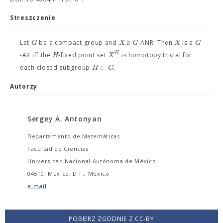
Streszczenie
G
X
G
X
G
Let
be a compact group and
a
-ANR. Then
is a
H
H
X
-AR iff the
-fixed point set
is homotopy trivial for
⊂
H
G
each closed subgroup
.
Autorzy
Sergey A. Antonyan
Departamento de Matemáticas
Facultad de Ciencias
Universidad Nacional Autónoma de México
04510, México, D.F., México
e-mail
POBIERZ ZGODNIE Z CC-BY