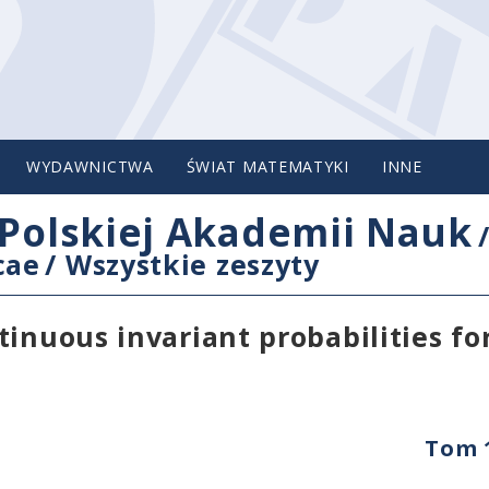
WYDAWNICTWA
ŚWIAT MATEMATYKI
INNE
Polskiej Akademii Nauk
cae
/
Wszystkie zeszyty
inuous invariant probabilities fo
Tom 1