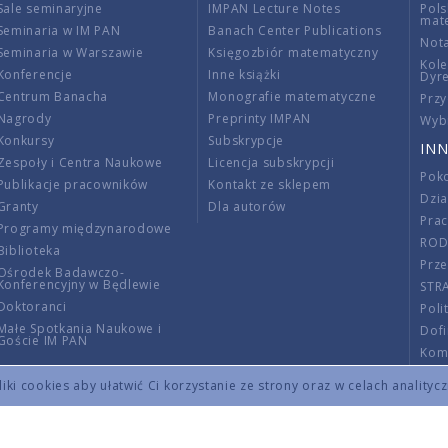
Sale seminaryjne
IMPAN Lecture Notes
Pols
mat
Seminaria w IM PAN
Banach Center Publications
Nota
Seminaria w Warszawie
Księgozbiór matematyczny
Kole
Konferencje
Inne książki
Dyr
Centrum Banacha
Monografie matematyczne
Przy
Nagrody
Preprinty IMPAN
Wybi
Konkursy
Subskrypcje
INN
Zespoły i Centra Naukowe
Licencja subskrypcji
Poko
Publikacje pracowników
Kontakt ze sklepem
Dzi
Granty
Dla autorów
Pra
Programy międzynarodowe
RO
Biblioteka
Prze
Ośrodek Badawczo-
Konferencyjny w Będlewie
STR
Doktoranci
Poli
Małe Spotkania Naukowe i
Dof
Goście IM PAN
Komi
Info
ki cookies aby ułatwić Ci korzystanie ze strony oraz w celach analityc
Wno