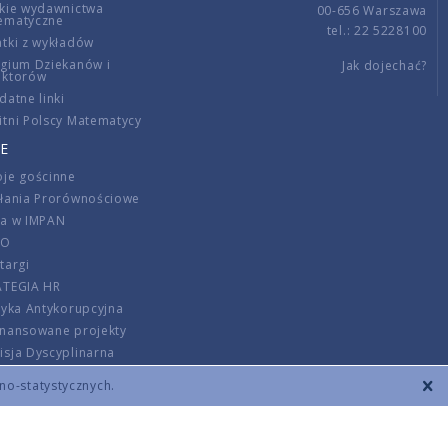
kie wydawnictwa
00-656 Warszawa
ematyczne
tel.: 22 5228100
tki z wykładów
gium Dziekanów i
Jak dojechać?
ektorów
datne linki
tni Polscy Matematycy
E
je gościnne
ałania Prorównościowe
ca w IMPAN
DO
targi
ATEGIA HR
tyka Antykorupcyjna
inansowane projekty
sja Dyscyplinarna
rmator
zno-statystycznych.
szenie opłat