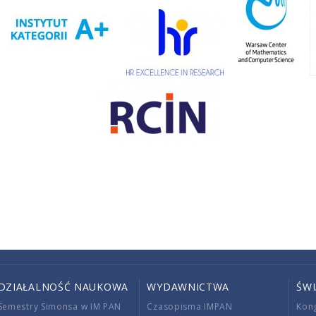
DZIAŁALNOŚĆ NAUKOWA
WYDAWNICTWA
ŚW
Semestry Simonsa w IM PAN
Czasopisma IMPAN
Kon