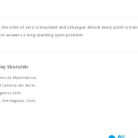
 the orbit of zero is bounded and Lebesgue almost every point is trans
 This answers a long-standing open problem.
iej Skorulski
nto de Matemáticas
 Católica del Norte
ngamos 0610
0, Antofagasta, Chile