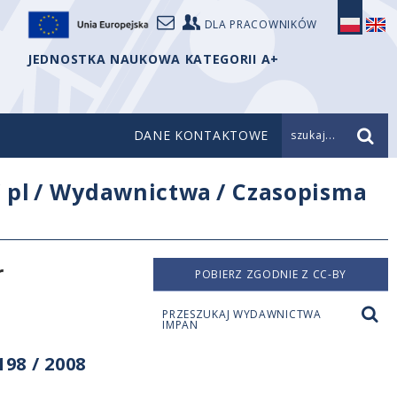
DLA PRACOWNIKÓW
JEDNOSTKA NAUKOWA KATEGORII A+
DANE KONTAKTOWE
szukaj...
/
pl
/
Wydawnictwa
/
Czasopisma
r
POBIERZ ZGODNIE Z CC-BY
PRZESZUKAJ WYDAWNICTWA
IMPAN
98 / 2008