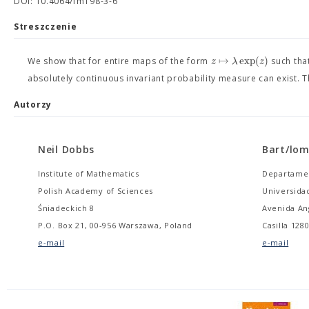
DOI: 10.4064/fm198-3-6
Streszczenie
↦
exp
(
)
z
λ
z
We show that for entire maps of the form
such that
absolutely continuous invariant probability measure can exist.
Autorzy
Neil Dobbs
Bart/lom
Institute of Mathematics
Departame
Polish Academy of Sciences
Universidad
Śniadeckich 8
Avenida A
P.O. Box 21, 00-956 Warszawa, Poland
Casilla 128
e-mail
e-mail