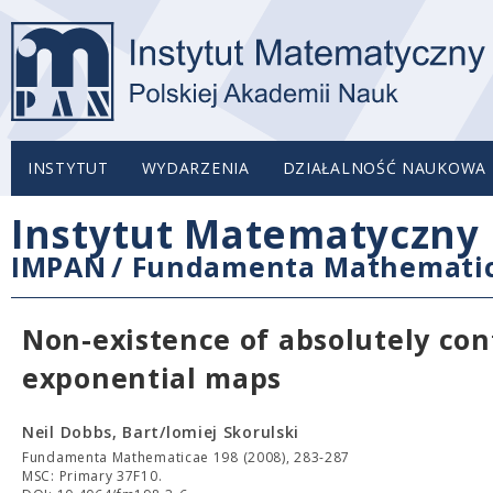
INSTYTUT
WYDARZENIA
DZIAŁALNOŚĆ NAUKOWA
Instytut Matematyczny 
IMPAN
/
Fundamenta Mathemati
Non-existence of absolutely cont
exponential maps
Neil Dobbs, Bart/lomiej Skorulski
Fundamenta Mathematicae 198 (2008), 283-287
MSC: Primary 37F10.