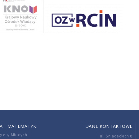
IAT MATEMATYKI
DANE KONTAKTOWE
gresy Młodych
ul. Śniadeckich 8