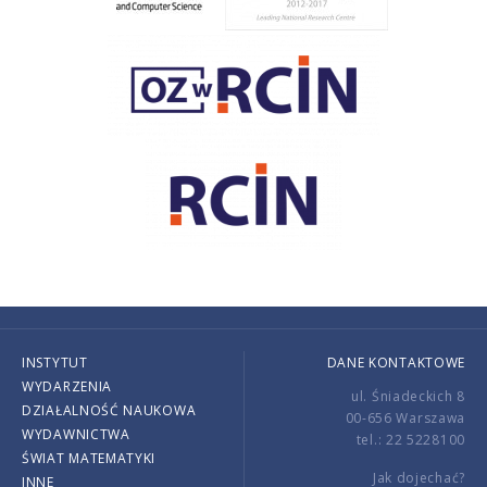
INSTYTUT
DANE KONTAKTOWE
WYDARZENIA
ul. Śniadeckich 8
DZIAŁALNOŚĆ NAUKOWA
00-656 Warszawa
WYDAWNICTWA
tel.: 22 5228100
ŚWIAT MATEMATYKI
Jak dojechać?
INNE