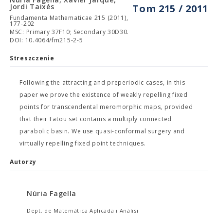
Jordi Taixés
Tom 215 / 2011
Fundamenta Mathematicae 215 (2011),
177-202
MSC: Primary 37F10; Secondary 30D30.
DOI: 10.4064/fm215-2-5
Streszczenie
Following the attracting and preperiodic cases, in this
paper we prove the existence of weakly repelling fixed
points for transcendental meromorphic maps, provided
that their Fatou set contains a multiply connected
parabolic basin. We use quasi-conformal surgery and
virtually repelling fixed point techniques.
Autorzy
Núria Fagella
Dept. de Matemàtica Aplicada i Anàlisi