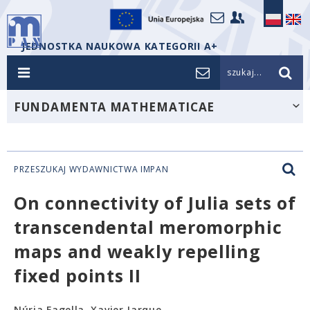
JEDNOSTKA NAUKOWA KATEGORII A+
szukaj...
FUNDAMENTA MATHEMATICAE
PRZESZUKAJ WYDAWNICTWA IMPAN
On connectivity of Julia sets of
transcendental meromorphic
maps and weakly repelling
fixed points II
Núria Fagella, Xavier Jarque,