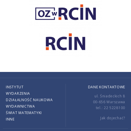
INSTYTUT
DANE KONTAKTOWE
WYDARZENIA
ul. Śniadeckich 8
DZIAŁALNOŚĆ NAUKOWA
00-656 Warszawa
WYDAWNICTWA
tel.: 22 5228100
ŚWIAT MATEMATYKI
Jak dojechać?
INNE