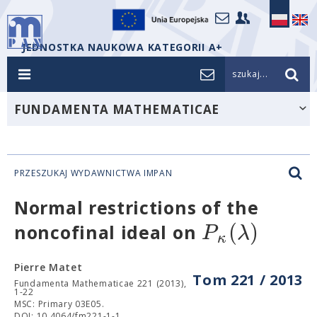
JEDNOSTKA NAUKOWA KATEGORII A+
szukaj...
FUNDAMENTA MATHEMATICAE
PRZESZUKAJ WYDAWNICTWA IMPAN
Normal restrictions of the
(
)
P
λ
noncofinal ideal on
κ
Pierre Matet
Tom 221 / 2013
Fundamenta Mathematicae 221 (2013),
1-22
MSC: Primary 03E05.
DOI: 10.4064/fm221-1-1