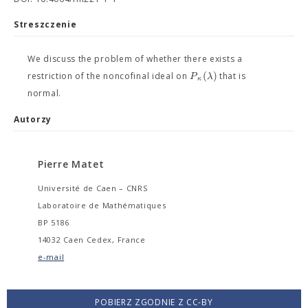
Streszczenie
We discuss the problem of whether there exists a
(
)
P
λ
restriction of the noncofinal ideal on
that is
κ
normal.
Autorzy
Pierre Matet
Université de Caen – CNRS
Laboratoire de Mathématiques
BP 5186
14032 Caen Cedex, France
e-mail
POBIERZ ZGODNIE Z CC-BY