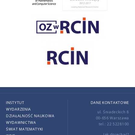
INSTYTUT
DANE KONTAKTOWE
WYDARZENIA
ul. Śniadeckich 8
DZIAŁALNOŚĆ NAUKOWA
00-656 Warszawa
WYDAWNICTWA
tel.: 22 5228100
ŚWIAT MATEMATYKI
Jak dojechać?