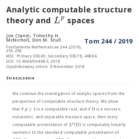
Analytic computable structure
p
L
theory and
spaces
Joe Clanin, Timothy H.
McNicholl, Don M. Stull
Tom 244 / 2019
Fundamenta Mathematicae 244 (2019),
255-285
MSC: Primary 03D45; Secondary 03D78, 46B04.
DOI: 10.4064/fm448-5-2018
Opublikowany online: 9 November 2018
Streszczenie
We continue the investigation of analytic spaces from the
perspective of computable structure theory. We show
≥
1
Ω
p
that if
is a computable real, and if
is a nonzero,
nonatomic, and separable measure space, then every
(
Ω
)
p
L
computable presentation of
is computably linearly
isometric to the standard computable presentation of
p
p