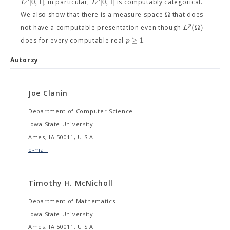
[
0
,
1
]
[
0
,
1
]
L
L
; in particular,
is computably categorical.
Ω
We also show that there is a measure space
that does
(
Ω
)
p
L
not have a computable presentation even though
≥
1
p
does for every computable real
.
Autorzy
Joe Clanin
Department of Computer Science
Iowa State University
Ames, IA 50011, U.S.A.
e-mail
Timothy H. McNicholl
Department of Mathematics
Iowa State University
Ames, IA 50011, U.S.A.