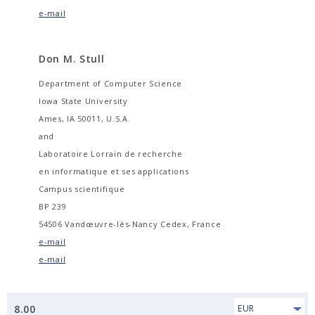
e-mail
Don M. Stull
Department of Computer Science
Iowa State University
Ames, IA 50011, U.S.A.
and
Laboratoire Lorrain de recherche
en informatique et ses applications
Campus scientifique
BP 239
54506 Vandœuvre-lès-Nancy Cedex, France
e-mail
e-mail
8.00
EUR