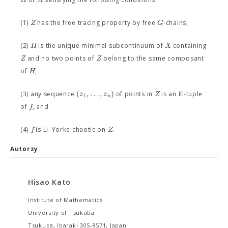
Z
G
(1)
has the free tracing property by free
-chains,
H
X
(2)
is the unique minimal subcontinuum of
containing
Z
Z
and no two points of
belong to the same composant
H
of
,
(
,
…
,
)
z
z
Z
(3) any sequence
of points in
is an IE-tuple
1
n
f
of
, and
f
Z
(4)
is Li–Yorke chaotic on
.
Autorzy
Hisao Kato
Institute of Mathematics
University of Tsukuba
Tsukuba, Ibaraki 305-8571, Japan