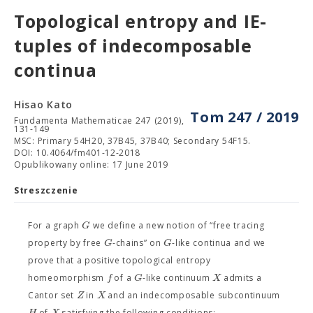
Topological entropy and IE-
tuples of indecomposable
continua
Hisao Kato
Tom 247 / 2019
Fundamenta Mathematicae 247 (2019),
131-149
MSC: Primary 54H20, 37B45, 37B40; Secondary 54F15.
DOI: 10.4064/fm401-12-2018
Opublikowany online: 17 June 2019
Streszczenie
G
For a graph
we define a new notion of “free tracing
G
G
property by free
-chains” on
-like continua and we
prove that a positive topological entropy
f
G
X
homeomorphism
of a
-like continuum
admits a
Z
X
Cantor set
in
and an indecomposable subcontinuum
H
X
of
satisfying the following conditions: