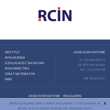
INSTYTUT
DANE KONTAKTOWE
WYDARZENIA
ul. Śniadeckich 8
DZIAŁALNOŚĆ NAUKOWA
00-656 Warszawa
WYDAWNICTWA
tel.: 22 5228100
ŚWIAT MATEMATYKI
Jak dojechać?
INNE
DANE KONTAKTOWE
REGULAMIN
Copyright © 2026 by IMPAN. All rights reserved.
Wykorzystujemy pliki cookies aby ułatwić Ci korzystanie ze
strony oraz w celach analityczno-statystycznych.