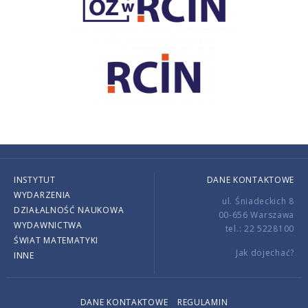
INSTYTUT
DANE KONTAKTOWE
WYDARZENIA
ul. Śniadeckich 8
DZIAŁALNOŚĆ NAUKOWA
00-656 Warszawa
WYDAWNICTWA
tel.: 22 5228100
ŚWIAT MATEMATYKI
Jak dojechać?
INNE
DANE KONTAKTOWE
REGULAMIN