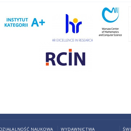
DZIAŁALNOŚĆ NAUKOWA
WYDAWNICTWA
ŚW