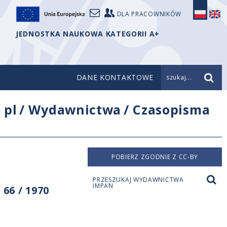
DLA PRACOWNIKÓW
JEDNOSTKA NAUKOWA KATEGORII A+
DANE KONTAKTOWE
szukaj...
/
pl
/
Wydawnictwa
/
Czasopisma
POBIERZ ZGODNIE Z CC-BY
PRZESZUKAJ WYDAWNICTWA
IMPAN
66 / 1970