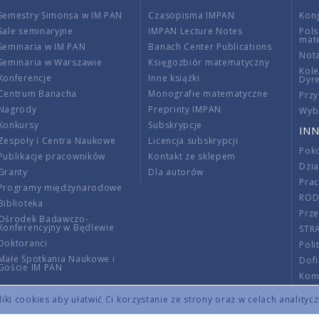
Semestry Simonsa w IM PAN
Czasopisma IMPAN
Kon
Sale seminaryjne
IMPAN Lecture Notes
Pols
mat
Seminaria w IM PAN
Banach Center Publications
Nota
Seminaria w Warszawie
Księgozbiór matematyczny
Kole
Konferencje
Inne książki
Dyr
Centrum Banacha
Monografie matematyczne
Przy
Nagrody
Preprinty IMPAN
Wybi
Konkursy
Subskrypcje
INN
Zespoły i Centra Naukowe
Licencja subskrypcji
Poko
Publikacje pracowników
Kontakt ze sklepem
Dzi
Granty
Dla autorów
Pra
Programy międzynarodowe
RO
Biblioteka
Prze
Ośrodek Badawczo-
Konferencyjny w Będlewie
STR
Doktoranci
Poli
Małe Spotkania Naukowe i
Dof
Goście IM PAN
Komi
Info
ki cookies aby ułatwić Ci korzystanie ze strony oraz w celach analityc
Wno