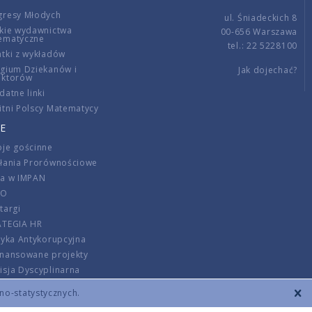
gresy Młodych
ul. Śniadeckich 8
kie wydawnictwa
00-656 Warszawa
ematyczne
tel.: 22 5228100
tki z wykładów
gium Dziekanów i
Jak dojechać?
ektorów
datne linki
tni Polscy Matematycy
E
je gościnne
ałania Prorównościowe
ca w IMPAN
DO
targi
ATEGIA HR
tyka Antykorupcyjna
inansowane projekty
sja Dyscyplinarna
rmator
zno-statystycznych.
szenie opłat