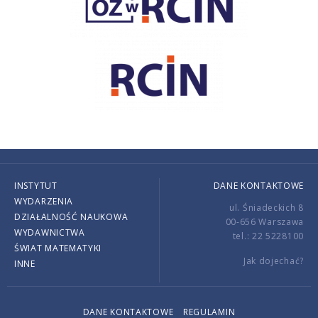
INSTYTUT
DANE KONTAKTOWE
WYDARZENIA
ul. Śniadeckich 8
DZIAŁALNOŚĆ NAUKOWA
00-656 Warszawa
WYDAWNICTWA
tel.: 22 5228100
ŚWIAT MATEMATYKI
Jak dojechać?
INNE
DANE KONTAKTOWE
REGULAMIN