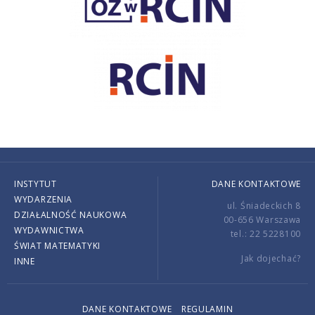
INSTYTUT
DANE KONTAKTOWE
WYDARZENIA
ul. Śniadeckich 8
DZIAŁALNOŚĆ NAUKOWA
00-656 Warszawa
WYDAWNICTWA
tel.: 22 5228100
ŚWIAT MATEMATYKI
Jak dojechać?
INNE
DANE KONTAKTOWE
REGULAMIN