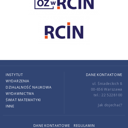
INSTYTUT
DANE KONTAKTOWE
WYDARZENIA
ul. Śniadeckich 8
DZIAŁALNOŚĆ NAUKOWA
00-656 Warszawa
WYDAWNICTWA
tel.: 22 5228100
ŚWIAT MATEMATYKI
Jak dojechać?
INNE
DANE KONTAKTOWE
REGULAMIN