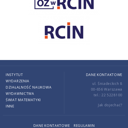
INSTYTUT
DANE KONTAKTOWE
WYDARZENIA
ul. Śniadeckich 8
DZIAŁALNOŚĆ NAUKOWA
00-656 Warszawa
WYDAWNICTWA
tel.: 22 5228100
ŚWIAT MATEMATYKI
Jak dojechać?
INNE
DANE KONTAKTOWE
REGULAMIN