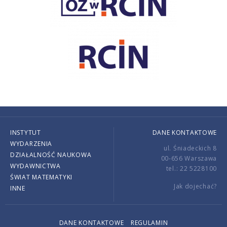
INSTYTUT
DANE KONTAKTOWE
WYDARZENIA
ul. Śniadeckich 8
DZIAŁALNOŚĆ NAUKOWA
00-656 Warszawa
WYDAWNICTWA
tel.: 22 5228100
ŚWIAT MATEMATYKI
Jak dojechać?
INNE
DANE KONTAKTOWE
REGULAMIN