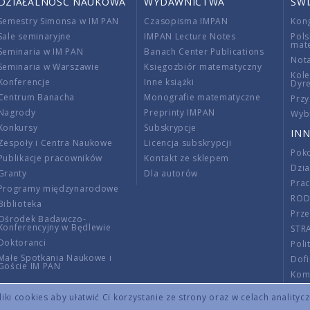
DZIAŁALNOŚĆ NAUKOWA
WYDAWNICTWA
ŚW
Semestry Simonsa w IM PAN
Czasopisma IMPAN
Kon
Sale seminaryjne
IMPAN Lecture Notes
Pols
mat
Seminaria w IM PAN
Banach Center Publications
Nota
Seminaria w Warszawie
Księgozbiór matematyczny
Kole
Konferencje
Inne książki
Dyr
Centrum Banacha
Monografie matematyczne
Przy
Nagrody
Preprinty IMPAN
Wybi
Konkursy
Subskrypcje
INN
Zespoły i Centra Naukowe
Licencja subskrypcji
Poko
Publikacje pracowników
Kontakt ze sklepem
Dzi
Granty
Dla autorów
Pra
Programy międzynarodowe
RO
Biblioteka
Prze
Ośrodek Badawczo-
Konferencyjny w Będlewie
STR
Doktoranci
Poli
Małe Spotkania Naukowe i
Dof
Goście IM PAN
Komi
Info
ki cookies aby ułatwić Ci korzystanie ze strony oraz w celach analityc
Wno