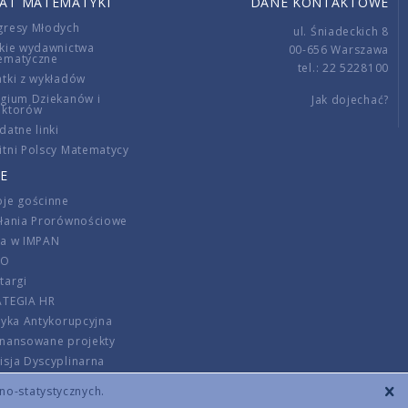
IAT MATEMATYKI
DANE KONTAKTOWE
gresy Młodych
ul. Śniadeckich 8
kie wydawnictwa
00-656 Warszawa
ematyczne
tel.: 22 5228100
tki z wykładów
gium Dziekanów i
Jak dojechać?
ektorów
datne linki
tni Polscy Matematycy
E
je gościnne
ałania Prorównościowe
ca w IMPAN
DO
targi
ATEGIA HR
tyka Antykorupcyjna
inansowane projekty
sja Dyscyplinarna
rmator
zno-statystycznych.
szenie opłat