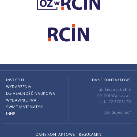
INSTYTUT
DANE KONTAKTOWE
WYDARZENIA
ul. Śniadeckich 8
DZIAŁALNOŚĆ NAUKOWA
00-656 Warszawa
WYDAWNICTWA
tel.: 22 5228100
ŚWIAT MATEMATYKI
Jak dojechać?
INNE
DANE KONTAKTOWE
REGULAMIN