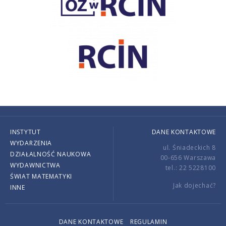
INSTYTUT
DANE KONTAKTOWE
WYDARZENIA
ul. Śniadeckich 8
DZIAŁALNOŚĆ NAUKOWA
00-656 Warszawa
WYDAWNICTWA
tel.: 22 5228100
ŚWIAT MATEMATYKI
Jak dojechać?
INNE
DANE KONTAKTOWE
REGULAMIN