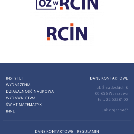
INSTYTUT
DANE KONTAKTOWE
WYDARZENIA
ul. Śniadeckich 8
DZIAŁALNOŚĆ NAUKOWA
00-656 Warszawa
WYDAWNICTWA
tel.: 22 5228100
ŚWIAT MATEMATYKI
Jak dojechać?
INNE
DANE KONTAKTOWE
REGULAMIN