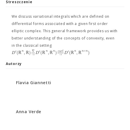
Streszczenie
We discuss variational integrals which are defined on
differential forms associated with a given first order
elliptic complex. This general framework provides us with
better understanding of the concepts of convexity, even
in the classical setting
×
∇
′
′
′
n
n
n
n
n
n
(
ℝ
,
ℝ
)
(
ℝ
,
ℝ
)
(
ℝ
,
ℝ
)
c
u
r
l
D
D
D
→
→
Autorzy
Flavia Giannetti
Anna Verde