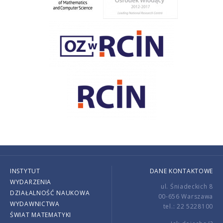
INSTYTUT
DANE KONTAKTOWE
WYDARZENIA
ul. Śniadeckich 8
DZIAŁALNOŚĆ NAUKOWA
00-656 Warszawa
WYDAWNICTWA
tel.: 22 5228100
ŚWIAT MATEMATYKI