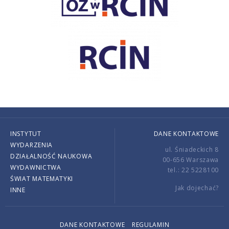
INSTYTUT
DANE KONTAKTOWE
WYDARZENIA
ul. Śniadeckich 8
DZIAŁALNOŚĆ NAUKOWA
00-656 Warszawa
WYDAWNICTWA
tel.: 22 5228100
ŚWIAT MATEMATYKI
Jak dojechać?
INNE
DANE KONTAKTOWE
REGULAMIN