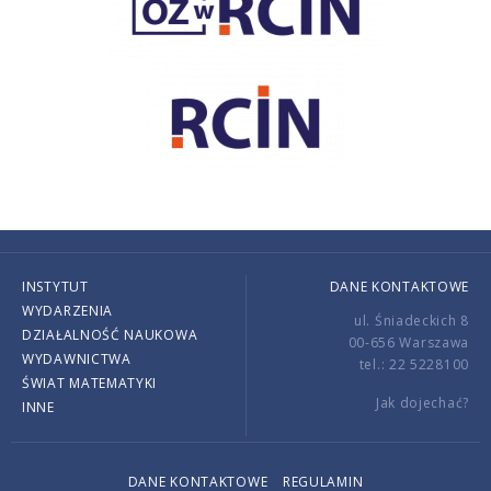
INSTYTUT
DANE KONTAKTOWE
WYDARZENIA
ul. Śniadeckich 8
DZIAŁALNOŚĆ NAUKOWA
00-656 Warszawa
WYDAWNICTWA
tel.: 22 5228100
ŚWIAT MATEMATYKI
Jak dojechać?
INNE
DANE KONTAKTOWE
REGULAMIN