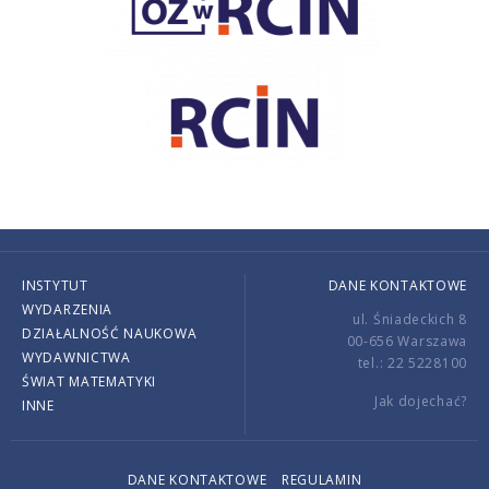
INSTYTUT
DANE KONTAKTOWE
WYDARZENIA
ul. Śniadeckich 8
DZIAŁALNOŚĆ NAUKOWA
00-656 Warszawa
WYDAWNICTWA
tel.: 22 5228100
ŚWIAT MATEMATYKI
Jak dojechać?
INNE
DANE KONTAKTOWE
REGULAMIN