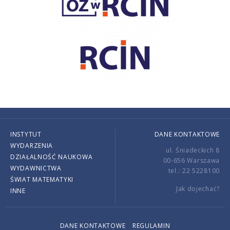
INSTYTUT
DANE KONTAKTOWE
WYDARZENIA
ul. Śniadeckich 8
DZIAŁALNOŚĆ NAUKOWA
00-656 Warszawa
WYDAWNICTWA
tel.: 22 5228100
ŚWIAT MATEMATYKI
Jak dojechać?
INNE
DANE KONTAKTOWE
REGULAMIN