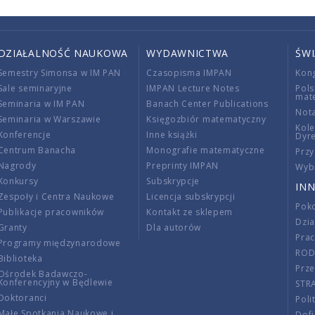
DZIAŁALNOŚĆ NAUKOWA
WYDAWNICTWA
ŚW
Semestry Simonsa w IM PAN
Czasopisma IMPAN
Kon
Sale seminaryjne
IMPAN Lecture Notes
Pols
mat
Seminaria w IM PAN
Banach Center Publications
Nota
Seminaria w Warszawie
Księgozbiór matematyczny
Kole
Konferencje
Inne książki
Dyr
Centrum Banacha
Monografie matematyczne
Przy
Nagrody
Preprinty IMPAN
Wybi
Konkursy
Subskrypcje
INN
Zespoły i Centra Naukowe
Licencja subskrypcji
Poko
Publikacje pracowników
Kontakt ze sklepem
Dzi
Granty
Dla autorów
Pra
Programy międzynarodowe
RO
Biblioteka
Prze
Ośrodek Badawczo-
Konferencyjny w Będlewie
STR
Doktoranci
Poli
Małe Spotkania Naukowe i
Dof