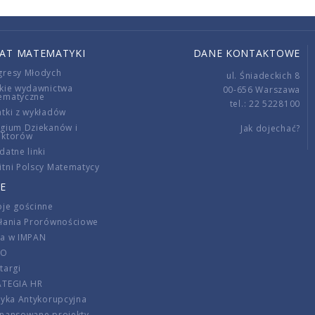
IAT MATEMATYKI
DANE KONTAKTOWE
gresy Młodych
ul. Śniadeckich 8
kie wydawnictwa
00-656 Warszawa
ematyczne
tel.: 22 5228100
tki z wykładów
gium Dziekanów i
Jak dojechać?
ektorów
datne linki
tni Polscy Matematycy
E
je gościnne
ałania Prorównościowe
ca w IMPAN
DO
targi
ATEGIA HR
tyka Antykorupcyjna
inansowane projekty