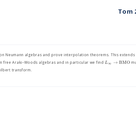
Tom 2
on Neumann algebras and prove interpolation theorems. This extends 
→
B
M
O
L
 on free Araki–Woods algebras and in particular we find
mul
∞
ilbert transform.