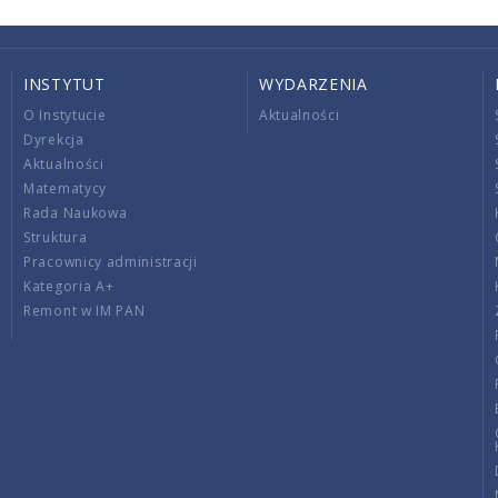
INSTYTUT
WYDARZENIA
O Instytucie
Aktualności
Dyrekcja
Aktualności
Matematycy
Rada Naukowa
Struktura
Pracownicy administracji
Kategoria A+
Remont w IM PAN