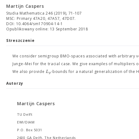
Martijn Caspers
Studia Mathematica 246 (2019), 71-107
MSC: Primary 47A20, 47A57, 47D07.
DOI: 10.4064/sm170904-14-1
Opublikowany online: 13 September 2018
Streszczenie
We consider semigroup BMO-spaces associated with arbitrary v
Junge–Mei for the tracial case. We give examples of multipliers
L
We also provide
-bounds for a natural generalization of the H
p
Autorzy
Martijn Caspers
TU Delft
EWI/DIAM
P.O. Box 5031
2600 GA Delft, The Netherlands