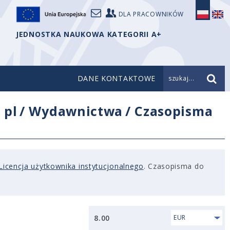
DLA PRACOWNIKÓW
JEDNOSTKA NAUKOWA KATEGORII A+
DANE KONTAKTOWE
szukaj...
/
pl
/
Wydawnictwa
/
Czasopisma
Licencja użytkownika instytucjonalnego
. Czasopisma do
8.00
EUR