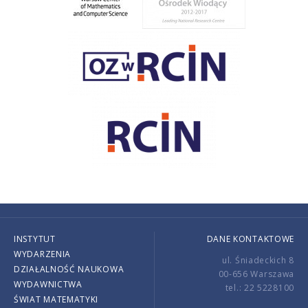
INSTYTUT
DANE KONTAKTOWE
WYDARZENIA
ul. Śniadeckich 8
DZIAŁALNOŚĆ NAUKOWA
00-656 Warszawa
WYDAWNICTWA
tel.: 22 5228100
ŚWIAT MATEMATYKI