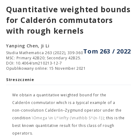
Quantitative weighted bounds
for Calderón commutators
with rough kernels
Yanping Chen, Ji Li
Tom 263 / 2022
Studia Mathematica 263 (2022), 339-360
MSC: Primary 42B20; Secondary 42B25.
DOI: 10.4064/sm210213-12-7
Opublikowany online: 15 November 2021
Streszczenie
We obtain a quantitative weighted bound for the
Calderón commutator
which is a typical example of a
non-convolution Calderón–Zygmund operator under the
condition
\Omega \in L^\infty (\mathbb S^{n-1})
; this is the
best known quantitative result for this class of rough
operators.