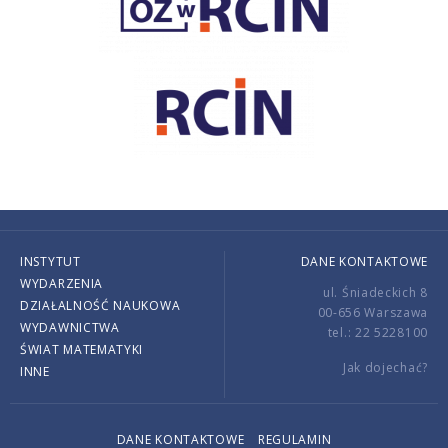
INSTYTUT
DANE KONTAKTOWE
WYDARZENIA
ul. Śniadeckich 8
DZIAŁALNOŚĆ NAUKOWA
00-656 Warszawa
WYDAWNICTWA
tel.: 22 5228100
ŚWIAT MATEMATYKI
Jak dojechać?
INNE
DANE KONTAKTOWE
REGULAMIN