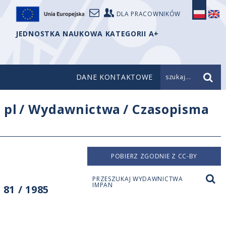
DLA PRACOWNIKÓW
JEDNOSTKA NAUKOWA KATEGORII A+
DANE KONTAKTOWE
szukaj...
/
pl
/
Wydawnictwa
/
Czasopisma
POBIERZ ZGODNIE Z CC-BY
PRZESZUKAJ WYDAWNICTWA
IMPAN
81 / 1985