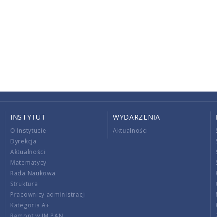
INSTYTUT
WYDARZENIA
O Instytucie
Aktualności
Dyrekcja
Aktualności
Matematycy
Rada Naukowa
Struktura
Pracownicy administracji
Kategoria A+
Remont w IM PAN