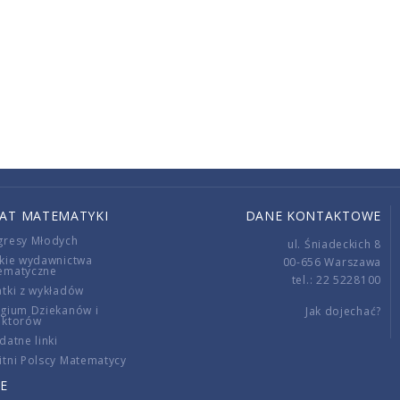
IAT MATEMATYKI
DANE KONTAKTOWE
gresy Młodych
ul. Śniadeckich 8
kie wydawnictwa
00-656 Warszawa
ematyczne
tel.: 22 5228100
tki z wykładów
gium Dziekanów i
Jak dojechać?
ektorów
datne linki
tni Polscy Matematycy
E