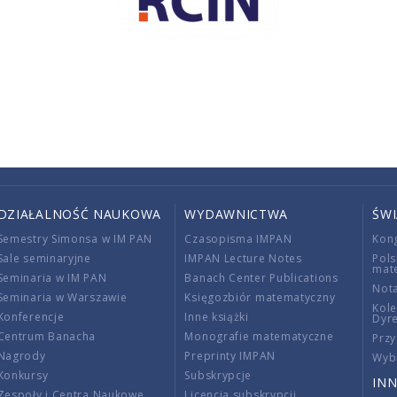
DZIAŁALNOŚĆ NAUKOWA
WYDAWNICTWA
ŚW
Semestry Simonsa w IM PAN
Czasopisma IMPAN
Kon
Sale seminaryjne
IMPAN Lecture Notes
Pols
mat
Seminaria w IM PAN
Banach Center Publications
Nota
Seminaria w Warszawie
Księgozbiór matematyczny
Kole
Konferencje
Inne książki
Dyr
Centrum Banacha
Monografie matematyczne
Przy
Nagrody
Preprinty IMPAN
Wybi
Konkursy
Subskrypcje
INN
Zespoły i Centra Naukowe
Licencja subskrypcji