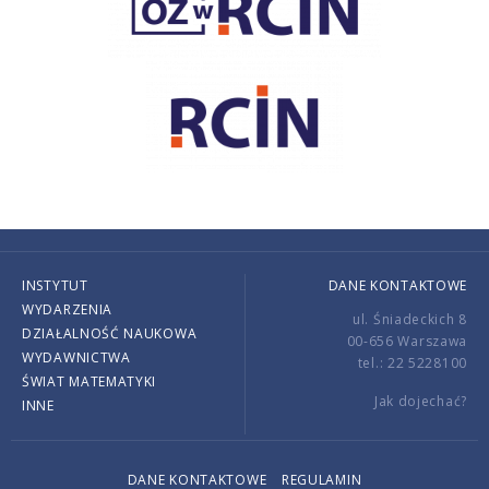
INSTYTUT
DANE KONTAKTOWE
WYDARZENIA
ul. Śniadeckich 8
DZIAŁALNOŚĆ NAUKOWA
00-656 Warszawa
WYDAWNICTWA
tel.: 22 5228100
ŚWIAT MATEMATYKI
Jak dojechać?
INNE
DANE KONTAKTOWE
REGULAMIN