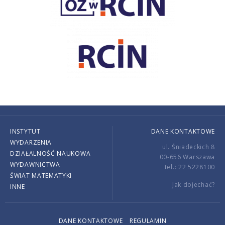
INSTYTUT
DANE KONTAKTOWE
WYDARZENIA
ul. Śniadeckich 8
DZIAŁALNOŚĆ NAUKOWA
00-656 Warszawa
WYDAWNICTWA
tel.: 22 5228100
ŚWIAT MATEMATYKI
Jak dojechać?
INNE
DANE KONTAKTOWE
REGULAMIN