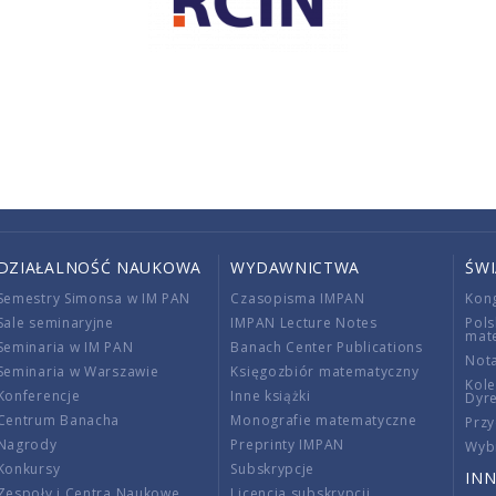
DZIAŁALNOŚĆ NAUKOWA
WYDAWNICTWA
ŚW
Semestry Simonsa w IM PAN
Czasopisma IMPAN
Kon
Sale seminaryjne
IMPAN Lecture Notes
Pols
mat
Seminaria w IM PAN
Banach Center Publications
Nota
Seminaria w Warszawie
Księgozbiór matematyczny
Kole
Konferencje
Inne książki
Dyr
Centrum Banacha
Monografie matematyczne
Przy
Nagrody
Preprinty IMPAN
Wybi
Konkursy
Subskrypcje
INN
Zespoły i Centra Naukowe
Licencja subskrypcji