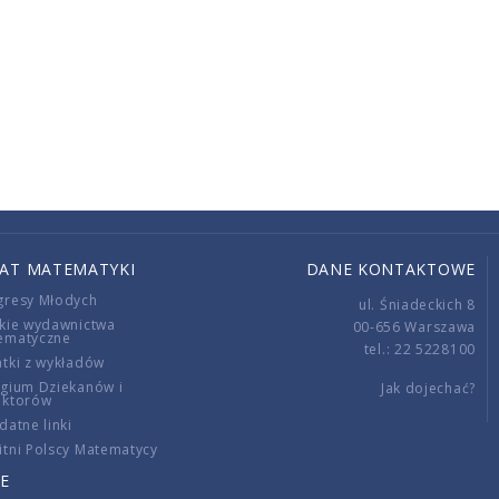
IAT MATEMATYKI
DANE KONTAKTOWE
gresy Młodych
ul. Śniadeckich 8
kie wydawnictwa
00-656 Warszawa
ematyczne
tel.: 22 5228100
tki z wykładów
gium Dziekanów i
Jak dojechać?
ektorów
datne linki
tni Polscy Matematycy
E