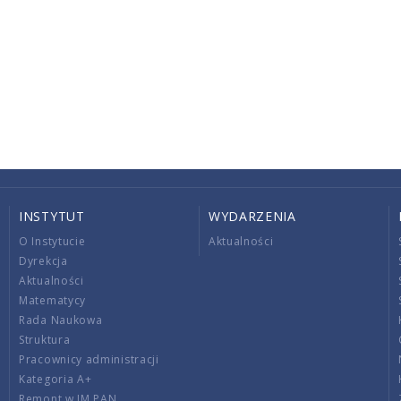
INSTYTUT
WYDARZENIA
O Instytucie
Aktualności
Dyrekcja
Aktualności
Matematycy
Rada Naukowa
Struktura
Pracownicy administracji
Kategoria A+
Remont w IM PAN