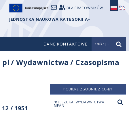
DLA PRACOWNIKÓW
JEDNOSTKA NAUKOWA KATEGORII A+
DANE KONTAKTOWE
szukaj...
/
pl
/
Wydawnictwa
/
Czasopisma
POBIERZ ZGODNIE Z CC-BY
PRZESZUKAJ WYDAWNICTWA
IMPAN
12 / 1951