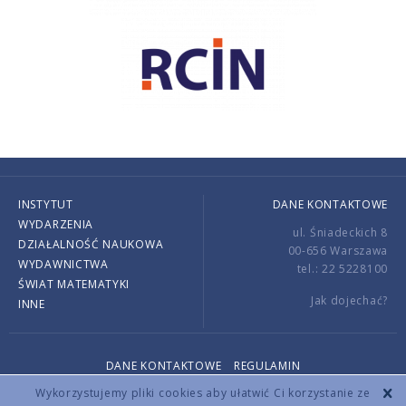
INSTYTUT
DANE KONTAKTOWE
WYDARZENIA
ul. Śniadeckich 8
DZIAŁALNOŚĆ NAUKOWA
00-656 Warszawa
WYDAWNICTWA
tel.: 22 5228100
ŚWIAT MATEMATYKI
Jak dojechać?
INNE
DANE KONTAKTOWE
REGULAMIN
Copyright © 2026 by IMPAN. All rights reserved.
Wykorzystujemy pliki cookies aby ułatwić Ci korzystanie ze