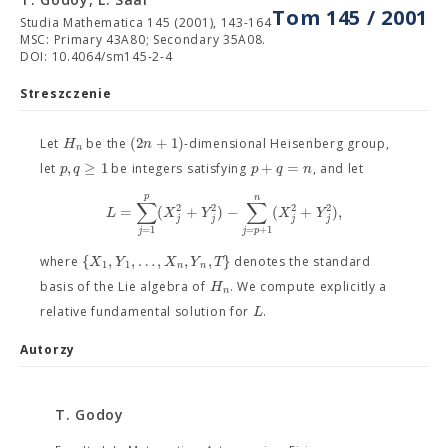
Tom 145 / 2001
Studia Mathematica 145 (2001), 143-164
MSC: Primary 43A80; Secondary 35A08.
DOI: 10.4064/sm145-2-4
Streszczenie
(
2
+
1
)
H
n
Let
be the
-dimensional Heisenberg group,
n
,
≥
1
+
=
p
q
p
q
n
let
be integers satisfying
, and let
p
n
∑
∑
2
2
2
2
=
(
+
)
−
(
+
)
,
L
X
Y
X
Y
j
j
j
j
=
1
=
+
1
j
j
p
{
,
,
…
,
,
,
}
X
Y
X
Y
T
where
denotes the standard
1
1
n
n
H
basis of the Lie algebra of
. We compute explicitly a
n
L
relative fundamental solution for
.
Autorzy
T. Godoy