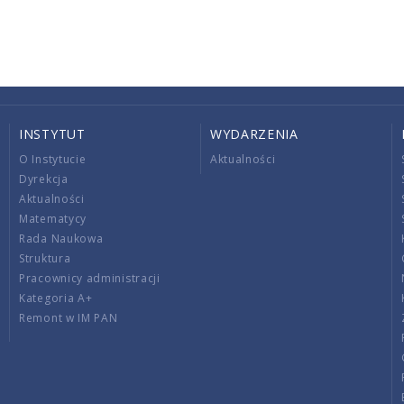
INSTYTUT
WYDARZENIA
O Instytucie
Aktualności
Dyrekcja
Aktualności
Matematycy
Rada Naukowa
Struktura
Pracownicy administracji
Kategoria A+
Remont w IM PAN