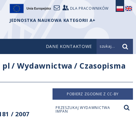
DLA PRACOWNIKÓW
JEDNOSTKA NAUKOWA KATEGORII A+
DANE KONTAKTOWE
szukaj...
/
pl
/
Wydawnictwa
/
Czasopisma
POBIERZ ZGODNIE Z CC-BY
PRZESZUKAJ WYDAWNICTWA
IMPAN
81 / 2007