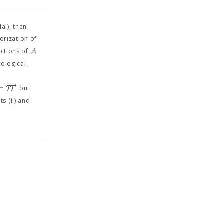
lai), then
torization of
A
actions of
ological
∗
=
T
T
but
s (ii) and