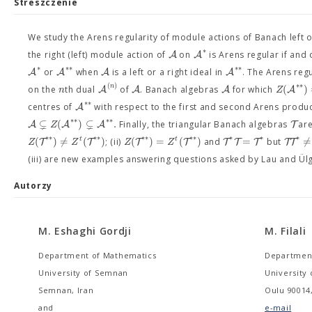
Streszczenie
We study the Arens regularity of module actions of Banach left 
∗
A
A
the right (left) module action of
on
is Arens regular if and 
∗
∗
∗
∗
∗
A
A
A
A
or
when
is a left or a right ideal in
. The Arens regu
(
)
∗
∗
(
)
n
A
A
A
A
n
Z
on the
th dual
of
. Banach algebras
for which
∗
∗
A
centres of
with respect to the first and second Arens produc
⊊
⊊
∗
∗
∗
∗
(
)
.
A
A
A
T
Z
Finally, the triangular Banach algebras
are
∗
∗
∗
∗
∗
∗
∗
∗
∗
∗
∗
(
)
≠
(
)
(
)
=
(
)
=
≠
t
t
T
T
T
T
T
T
T
T
T
Z
Z
Z
Z
; (ii)
and
but
(iii) are new examples answering questions asked by Lau and Ülg
Autorzy
M. Eshaghi Gordji
M. Filali
Department of Mathematics
Department
University of Semnan
University 
Semnan, Iran
Oulu 90014,
and
e-mail