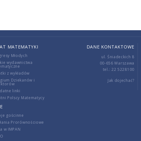
IAT MATEMATYKI
DANE KONTAKTOWE
gresy Młodych
ul. Śniadeckich 8
kie wydawnictwa
00-656 Warszawa
ematyczne
tel.: 22 5228100
tki z wykładów
gium Dziekanów i
Jak dojechać?
ektorów
datne linki
tni Polscy Matematycy
E
je gościnne
ałania Prorównościowe
ca w IMPAN
DO