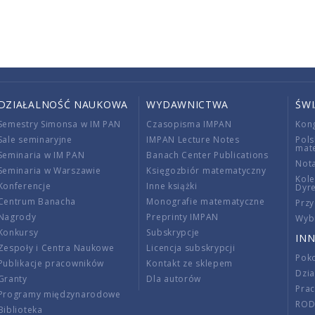
DZIAŁALNOŚĆ NAUKOWA
WYDAWNICTWA
ŚW
Semestry Simonsa w IM PAN
Czasopisma IMPAN
Kon
Sale seminaryjne
IMPAN Lecture Notes
Pols
mat
Seminaria w IM PAN
Banach Center Publications
Nota
Seminaria w Warszawie
Księgozbiór matematyczny
Kole
Konferencje
Inne książki
Dyr
Centrum Banacha
Monografie matematyczne
Przy
Nagrody
Preprinty IMPAN
Wybi
Konkursy
Subskrypcje
INN
Zespoły i Centra Naukowe
Licencja subskrypcji
Poko
Publikacje pracowników
Kontakt ze sklepem
Dzi
Granty
Dla autorów
Pra
Programy międzynarodowe
RO
Biblioteka